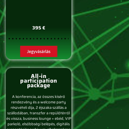
395 €
Jegyvásárlás
All-in
participation
package
A konferencia, az összes kísérő
rendezvény és a welcome party
részvételi díja, 2 éjszaka szállás a
szállodában, transzfer a repülőtérről
és vissza, business lounge + ebéd, VIP
parkoló, elsőbbségi belépés, digitális