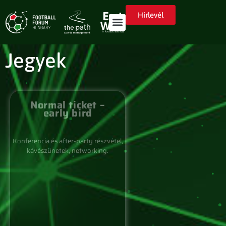
Hírlevél
Jegyek
Normal ticket –
early bird
Konferencia és after-party részvétel,
kávészünetek, networking.