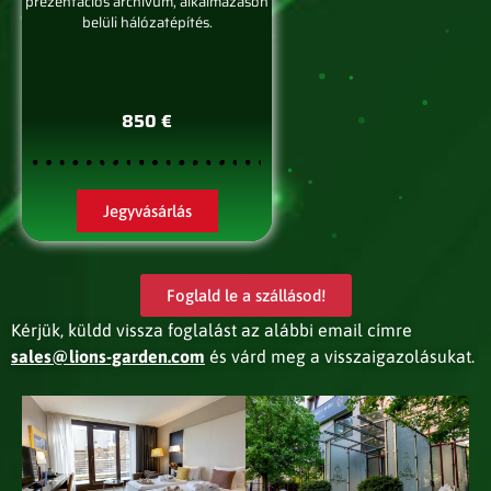
prezentációs archívum, alkalmazáson
belüli hálózatépítés.
850 €
Jegyvásárlás
Foglald le a szállásod!
Kérjük, küldd vissza foglalást az alábbi email címre
sales@lions-garden.com
és várd meg a visszaigazolásukat.