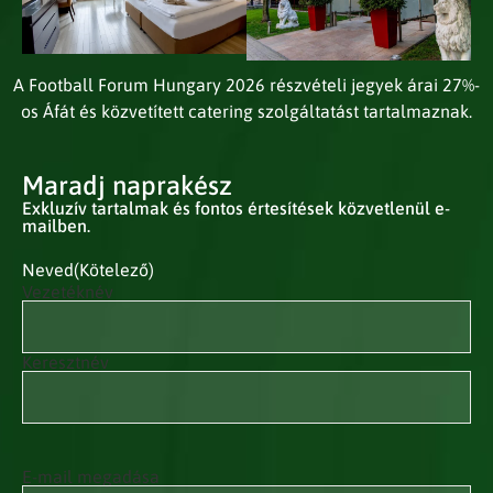
A Football Forum Hungary 2026 részvételi jegyek árai 27%-
os Áfát és közvetített catering szolgáltatást tartalmaznak.
Maradj naprakész
Exkluzív tartalmak és fontos értesítések közvetlenül e-
mailben.
Neved
(Kötelező)
Vezetéknév
Keresztnév
E-mail megadása
E-mail