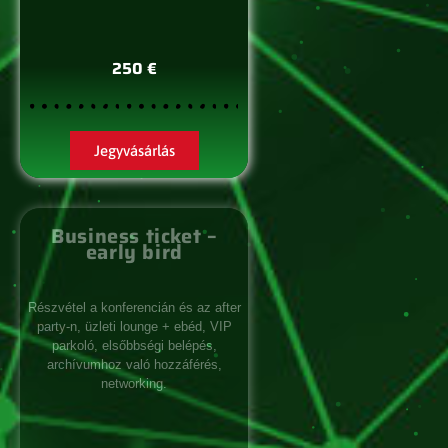
250 €
Jegyvásárlás
Business ticket –
early bird
Részvétel a konferencián és az after
party-n, üzleti lounge + ebéd, VIP
parkoló, elsőbbségi belépés,
archívumhoz való hozzáférés,
networking.