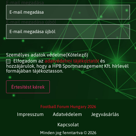
E-mail megadása
E-mail
címed
(Kötelező)
E-mail megadása újból
Személyes adatok védelme
(Kötelező)
Elfogadom az
adatvédelmi tájékoztatót
és
hozzájárulok, hogy a HPB Sportmanagement Kft. hírlevél
formájában tájékoztasson.
Football Forum Hungary 2026
Impresszum
Adatvédelem
Jegyvásárlás
Kapcsolat
Minden jog fenntartva © 2026