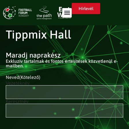
Hírlevél
Tippmix Hall
Maradj naprakész
Exkluzív tartalmak és fontos értesítések közvetlenül e-
mailben.
Neved
(Kötelező)
Vezetéknév
Keresztnév