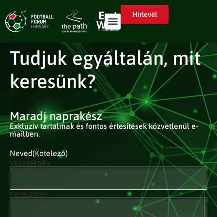
Hírlevél
Tudjuk egyáltalán, mit
keresünk?
Maradj naprakész
Exkluzív tartalmak és fontos értesítések közvetlenül e-
mailben.
Neved
(Kötelező)
Vezetéknév
Keresztnév