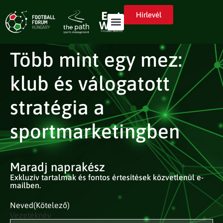
Hírlevél
Több mint egy mez:
klub és válogatott
stratégia a
sportmarketingben
Maradj naprakész
Exkluzív tartalmak és fontos értesítések közvetlenül e-
mailben.
Neved
(Kötelező)
Vezetéknév