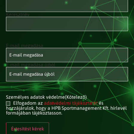
Keresztnév
E-mail megadása
E-mail
címed
(Kötelező)
E-mail megadása újból
Személyes adatok védelme
(Kötelező)
Elfogadom az
adatvédelmi tájékoztatót
és
hozzájárulok, hogy a HPB Sportmanagement Kft. hírlevél
formájában tájékoztasson.