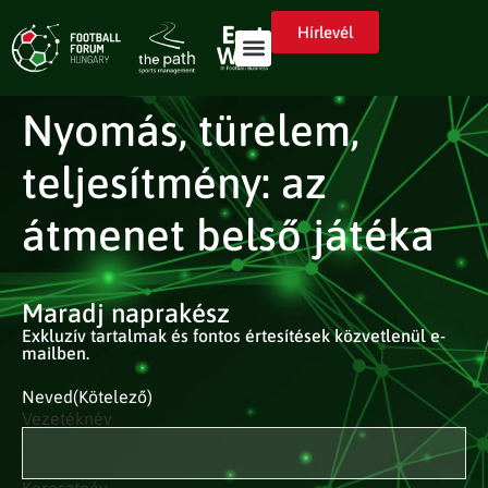
Hírlevél
Nyomás, türelem,
teljesítmény: az
átmenet belső játéka
Maradj naprakész
Exkluzív tartalmak és fontos értesítések közvetlenül e-
mailben.
Neved
(Kötelező)
Vezetéknév