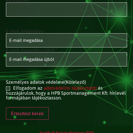
Keresztnév
E-mail megadása
E-mail
címed
(Kötelező)
E-mail megadása újból
Személyes adatok védelme
(Kötelező)
Elfogadom az
adatvédelmi tájékoztatót
és
hozzájárulok, hogy a HPB Sportmanagement Kft. hírlevél
formájában tájékoztasson.
Football Forum Hungary 2026