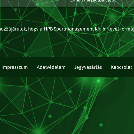
ozzájárulok, hogy a HPB Sportmanagement Kft. hírlevél formá
Impresszum
Adatvédelem
Jegyvásárlás
Kapcsolat