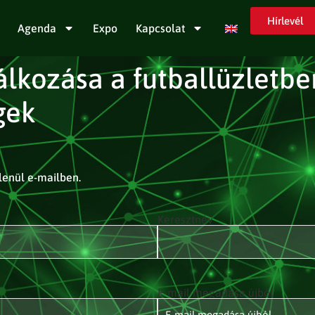
Hírlevél
Agenda
Expo
Kapcsolat
álkozása a futballüzletbe
gek
tlenül e-mailben.
Keresztnév
E-mail megadása újból