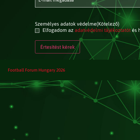
Személyes adatok védelme
(Kötelező)
Elfogadom az
adatvédelmi tájékoztatót
és h
Football Forum Hungary 2026