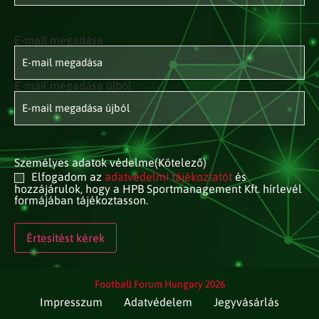
E-mail megadása
E-mail
címed
(Kötelező)
E-mail megadása újból
Személyes adatok védelme
(Kötelező)
Elfogadom az
adatvédelmi tájékoztatót
és
hozzájárulok, hogy a HPB Sportmanagement Kft. hírlevél
formájában tájékoztasson.
Football Forum Hungary 2026
Impresszum
Adatvédelem
Jegyvásárlás