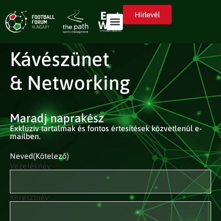
Hírlevél
Kávészünet
& Networking
Maradj naprakész
Exkluzív tartalmak és fontos értesítések közvetlenül e-
mailben.
Neved
(Kötelező)
Vezetéknév
Keresztnév