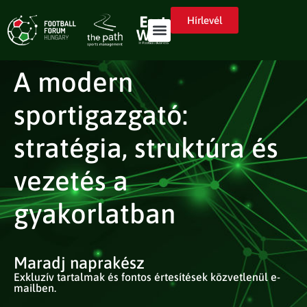
Hírlevél
A modern
sportigazgató:
stratégia, struktúra és
vezetés a
gyakorlatban
Maradj naprakész
Exkluzív tartalmak és fontos értesítések közvetlenül e-
mailben.