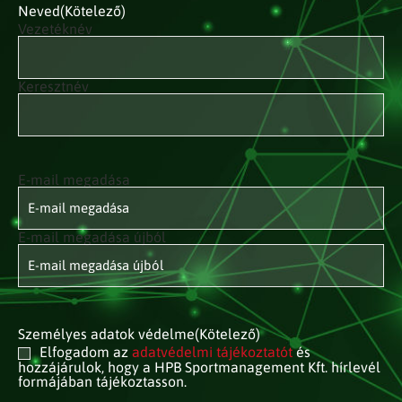
Neved
(Kötelező)
Vezetéknév
Keresztnév
E-mail megadása
E-mail
címed
(Kötelező)
E-mail megadása újból
Személyes adatok védelme
(Kötelező)
Elfogadom az
adatvédelmi tájékoztatót
és
hozzájárulok, hogy a HPB Sportmanagement Kft. hírlevél
formájában tájékoztasson.