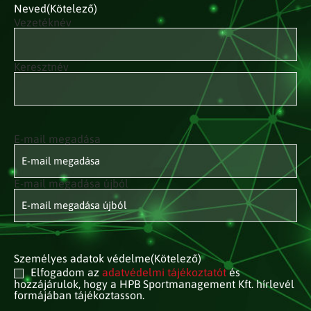
Neved
(Kötelező)
Vezetéknév
Keresztnév
E-mail megadása
E-mail
címed
(Kötelező)
E-mail megadása újból
Személyes adatok védelme
(Kötelező)
Elfogadom az
adatvédelmi tájékoztatót
és
hozzájárulok, hogy a HPB Sportmanagement Kft. hírlevél
formájában tájékoztasson.