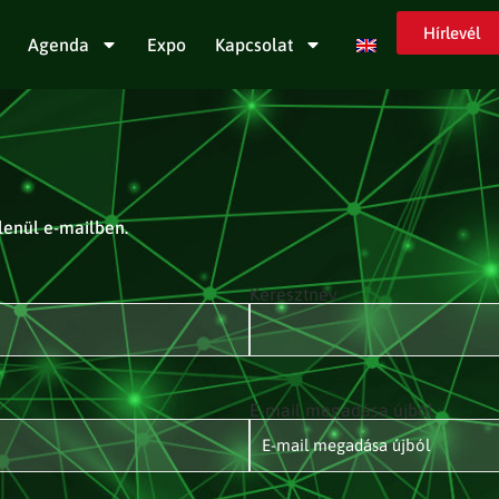
Hírlevél
Agenda
Expo
Kapcsolat
tlenül e-mailben.
Keresztnév
E-mail megadása újból