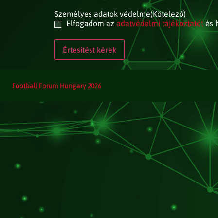
Személyes adatok védelme
(Kötelező)
Elfogadom az
adatvédelmi tájékoztatót
és h
Football Forum Hungary 2026