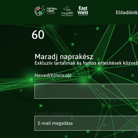
Előadóink
60
Maradj naprakész
Exkluzív tartalmak és fontos értesítések közve
Neved
(Kötelező)
Vezetéknév
E-mail megadása
E-mail
címed
(Kötelező)