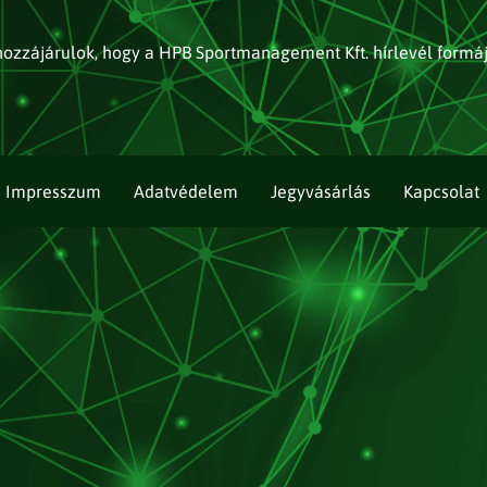
ozzájárulok, hogy a HPB Sportmanagement Kft. hírlevél formá
Impresszum
Adatvédelem
Jegyvásárlás
Kapcsolat