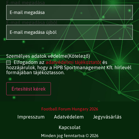
E-mail megadása
E-mail
címed
(Kötelező)
E-mail megadása újból
Személyes adatok védelme
(Kötelező)
Elfogadom az
adatvédelmi tájékoztatót
és
hozzájárulok, hogy a HPB Sportmanagement Kft. hírlevél
formájában tájékoztasson.
Football Forum Hungary 2026
Impresszum
Adatvédelem
Jegyvásárlás
Kapcsolat
Minden jog fenntartva © 2026