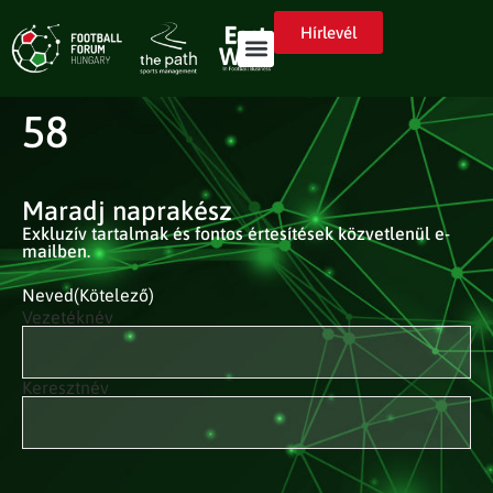
Hírlevél
58
Maradj naprakész
Exkluzív tartalmak és fontos értesítések közvetlenül e-
mailben.
Neved
(Kötelező)
Vezetéknév
Keresztnév