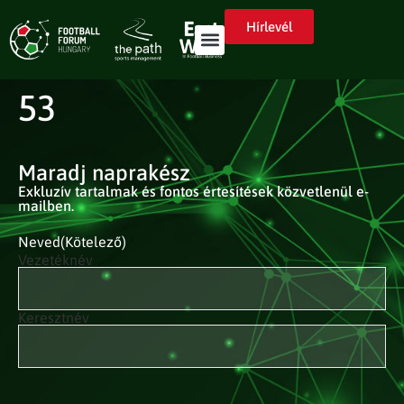
Hírlevél
53
Maradj naprakész
Exkluzív tartalmak és fontos értesítések közvetlenül e-
mailben.
Neved
(Kötelező)
Vezetéknév
Keresztnév