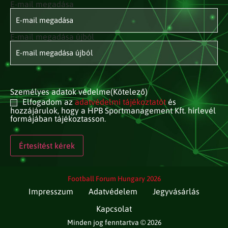
E-mail megadása
E-mail
címed
(Kötelező)
E-mail megadása újból
Személyes adatok védelme
(Kötelező)
Elfogadom az
adatvédelmi tájékoztatót
és
hozzájárulok, hogy a HPB Sportmanagement Kft. hírlevél
formájában tájékoztasson.
Football Forum Hungary 2026
Impresszum
Adatvédelem
Jegyvásárlás
Kapcsolat
Minden jog fenntartva © 2026