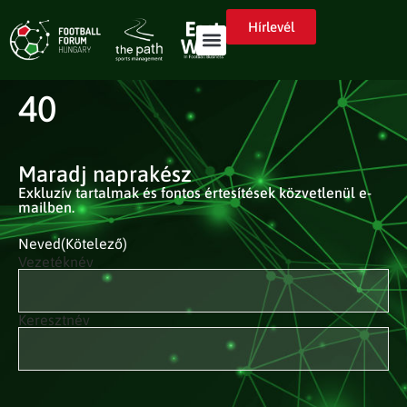
Hírlevél
40
Maradj naprakész
Exkluzív tartalmak és fontos értesítések közvetlenül e-
mailben.
Neved
(Kötelező)
Vezetéknév
Keresztnév