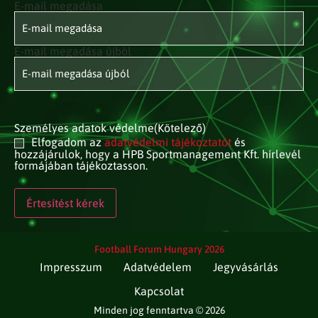
E-mail megadása
E-mail
címed
(Kötelező)
E-mail megadása újból
Személyes adatok védelme
(Kötelező)
Elfogadom az
adatvédelmi tájékoztatót
és
hozzájárulok, hogy a HPB Sportmanagement Kft. hírlevél
formájában tájékoztasson.
Football Forum Hungary 2026
Impresszum
Adatvédelem
Jegyvásárlás
Kapcsolat
Minden jog fenntartva © 2026