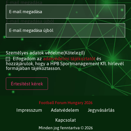
E-mail megadása
E-mail
címed
(Kötelező)
E-mail megadása újból
Személyes adatok védelme
(Kötelező)
Elfogadom az
adatvédelmi tájékoztatót
és
hozzájárulok, hogy a HPB Sportmanagement Kft. hírlevél
formájában tájékoztasson.
Football Forum Hungary 2026
Impresszum
Adatvédelem
Jegyvásárlás
Kapcsolat
Minden jog fenntartva © 2026