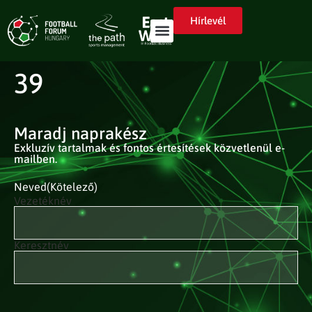
Hírlevél
39
Maradj naprakész
Exkluzív tartalmak és fontos értesítések közvetlenül e-
mailben.
Neved
(Kötelező)
Vezetéknév
Keresztnév