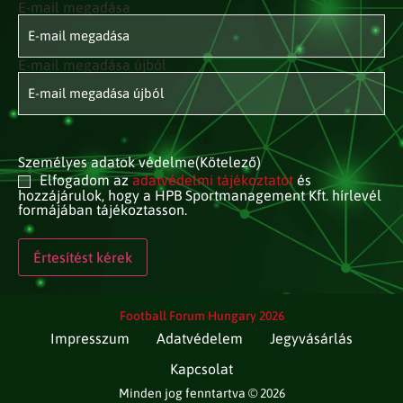
E-mail megadása
E-mail
címed
(Kötelező)
E-mail megadása újból
Személyes adatok védelme
(Kötelező)
Elfogadom az
adatvédelmi tájékoztatót
és
hozzájárulok, hogy a HPB Sportmanagement Kft. hírlevél
formájában tájékoztasson.
Football Forum Hungary 2026
Impresszum
Adatvédelem
Jegyvásárlás
Kapcsolat
Minden jog fenntartva © 2026