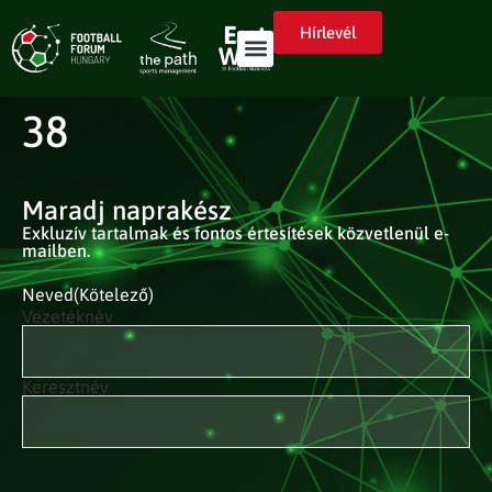
Hírlevél
38
Maradj naprakész
Exkluzív tartalmak és fontos értesítések közvetlenül e-
mailben.
Neved
(Kötelező)
Vezetéknév
Keresztnév