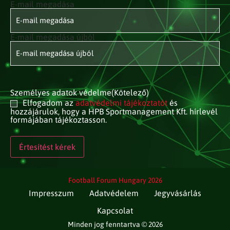
E-mail megadása
E-mail
címed
(Kötelező)
E-mail megadása újból
Személyes adatok védelme
(Kötelező)
Elfogadom az
adatvédelmi tájékoztatót
és
hozzájárulok, hogy a HPB Sportmanagement Kft. hírlevél
formájában tájékoztasson.
Football Forum Hungary 2026
Impresszum
Adatvédelem
Jegyvásárlás
Kapcsolat
Minden jog fenntartva © 2026