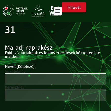
Hírlevél
31
Maradj naprakész
Exkluzív tartalmak és fontos értesítések közvetlenül e-
mailben.
Neved
(Kötelező)
Vezetéknév
Keresztnév