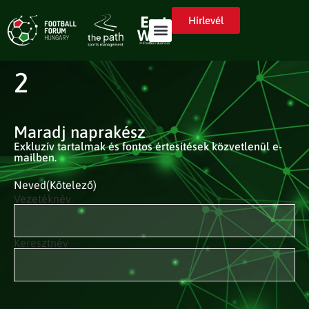
Hírlevél
2
Maradj naprakész
Exkluzív tartalmak és fontos értesítések közvetlenül e-
mailben.
Neved
(Kötelező)
Vezetéknév
Keresztnév