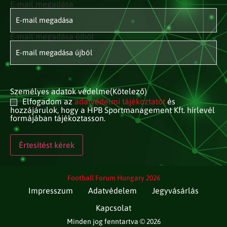
E-mail megadása
E-mail
címed
(Kötelező)
E-mail megadása újból
Személyes adatok védelme
(Kötelező)
Elfogadom az
adatvédelmi tájékoztatót
és
hozzájárulok, hogy a HPB Sportmanagement Kft. hírlevél
formájában tájékoztasson.
Football Forum Hungary 2026
Impresszum
Adatvédelem
Jegyvásárlás
Kapcsolat
Minden jog fenntartva © 2026