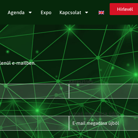
Hírlevél
Agenda
Expo
Kapcsolat
tlenül e-mailben.
Keresztnév
E-mail megadása újból