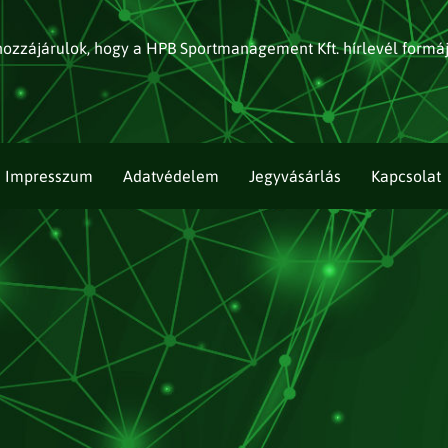
ozzájárulok, hogy a HPB Sportmanagement Kft. hírlevél formá
Impresszum
Adatvédelem
Jegyvásárlás
Kapcsolat