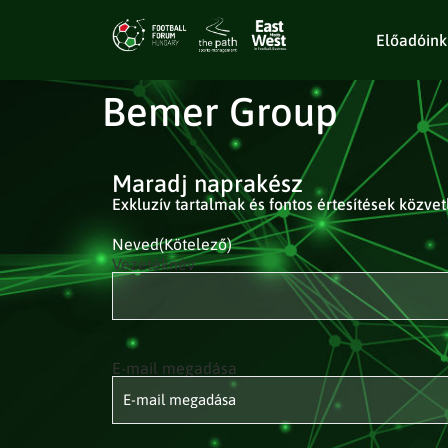
Előadóink
Bemer Group
Maradj naprakész
Exkluzív tartalmak és fontos értesítések közve
Neved
(Kötelező)
Vezetéknév
E-mail megadása
E-mail
címed
(Kötelező)