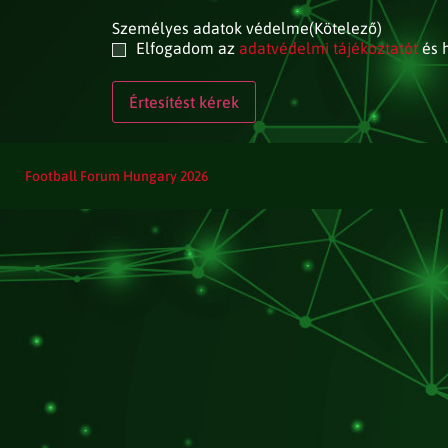
Személyes adatok védelme
(Kötelező)
Elfogadom az
adatvédelmi tájékoztatót
és h
Football Forum Hungary 2026