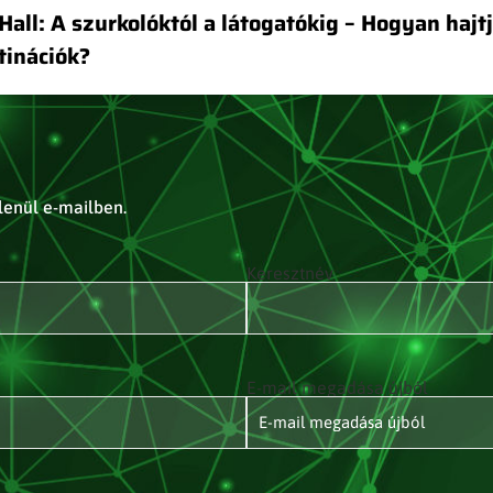
Hall: A szurkolóktól a látogatókig – Hogyan hajt
tinációk?
tlenül e-mailben.
Keresztnév
E-mail megadása újból