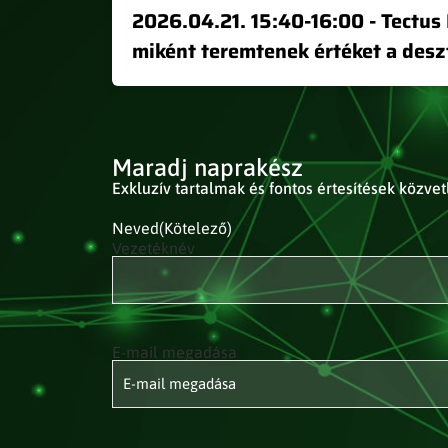
2026.04.21. 15:40-16:00 - Tectus 
miként teremtenek értéket a desz
Maradj naprakész
Exkluzív tartalmak és fontos értesítések közve
Neved
(Kötelező)
Vezetéknév
E-mail megadása
E-mail
címed
(Kötelező)