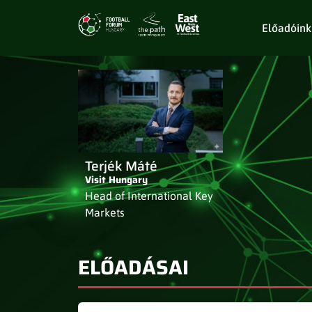
Előadóink
Terjék Máté
Visit Hungary
Head of International Key
Markets
ELŐADÁSAI