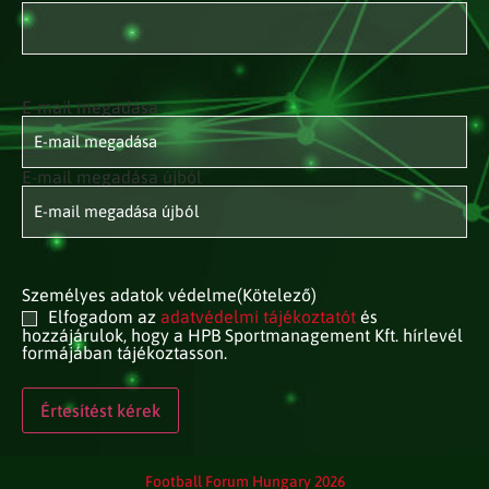
E-mail megadása
E-mail
címed
(Kötelező)
E-mail megadása újból
Személyes adatok védelme
(Kötelező)
Elfogadom az
adatvédelmi tájékoztatót
és
hozzájárulok, hogy a HPB Sportmanagement Kft. hírlevél
formájában tájékoztasson.
Football Forum Hungary 2026