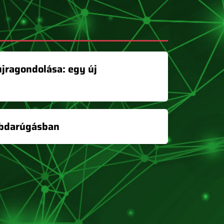
jragondolása: egy új
labdarúgásban