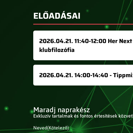
ELŐADÁSAI
2026.04.21. 11:40-12:00 Her Next
klubfilozófia
2026.04.21. 14:00-14:40 - Tippmi
Maradj naprakész
Exkluzív tartalmak és fontos értesítések közve
Neved
(Kötelező)