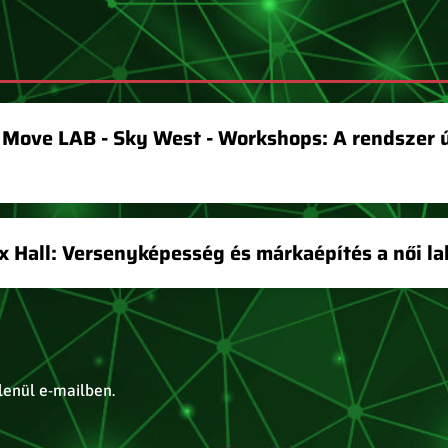
 Move LAB - Sky West - Workshops: A rendszer ú
x Hall: Versenyképesség és márkaépítés a női 
tlenül e-mailben.