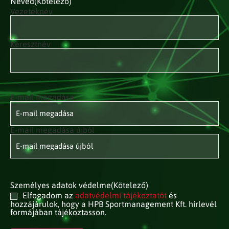
Neved
(Kötelező)
Vezetéknév
Keresztnév
E-mail megadása
E-mail
címed
(Kötelező)
E-mail megadása újból
Személyes adatok védelme
(Kötelező)
Elfogadom az
adatvédelmi tájékoztatót
és
hozzájárulok, hogy a HPB Sportmanagement Kft. hírlevél
formájában tájékoztasson.