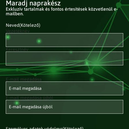
Maradj naprakész
Exkluzív tartalmak és fontos értesítések közvetlenül e-
mailben.
Neved
(Kötelező)
Vezetéknév
Keresztnév
E-mail megadása
E-mail
címed
(Kötelező)
E-mail megadása újból
Személyes adatok védelme
(Kötelező)