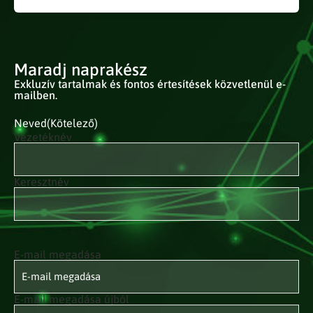
Maradj naprakész
Exkluzív tartalmak és fontos értesítések közvetlenül e-
mailben.
Neved
(Kötelező)
Vezetéknév
Keresztnév
E-mail megadása
E-mail
címed
(Kötelező)
E-mail megadása újból