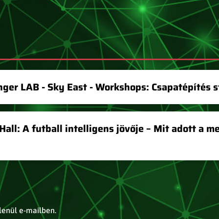
ger LAB - Sky East - Workshops: Csapatépítés st
all: A futball intelligens jövője – Mit adott a m
tlenül e-mailben.