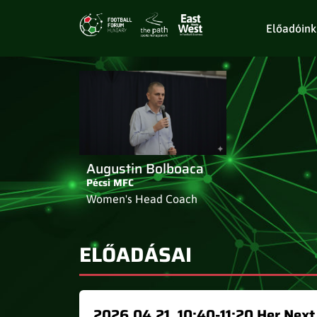
Előadóink
Augustin Bolboaca
Pécsi MFC
Women's Head Coach
ELŐADÁSAI
2026.04.21. 10:40-11:20 Her Next 