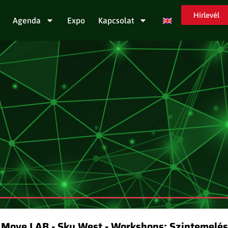
Hírlevél
Agenda
Expo
Kapcsolat
Move LAB - Sky West - Workshops: Szintemelés: 