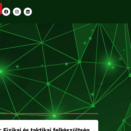
Fizikai és taktikai felkészültség