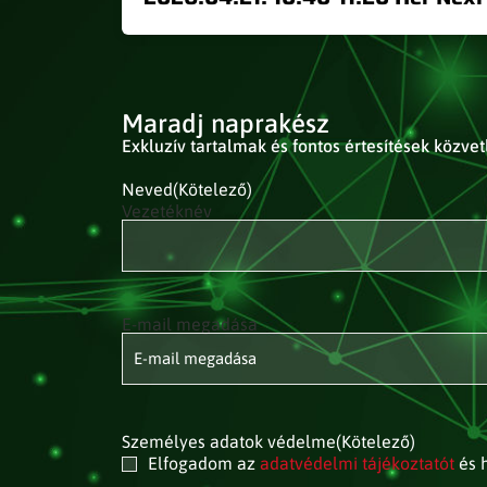
Maradj naprakész
Exkluzív tartalmak és fontos értesítések közve
Neved
(Kötelező)
Vezetéknév
E-mail megadása
E-mail
címed
(Kötelező)
Személyes adatok védelme
(Kötelező)
Elfogadom az
adatvédelmi tájékoztatót
és h