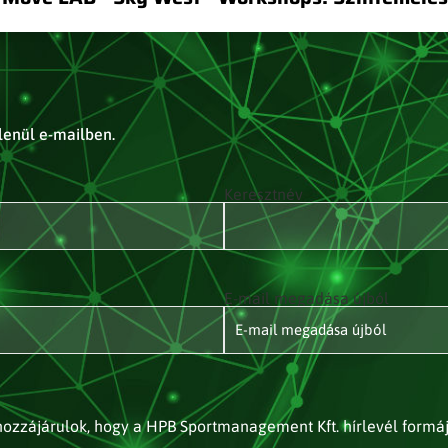
tlenül e-mailben.
Keresztnév
E-mail megadása újból
ozzájárulok, hogy a HPB Sportmanagement Kft. hírlevél formá