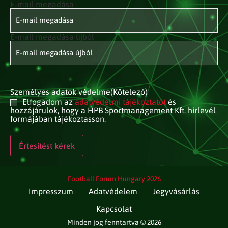
E-mail megadása
E-mail
címed
(Kötelező)
E-mail megadása újból
Személyes adatok védelme
(Kötelező)
Elfogadom az
adatvédelmi tájékoztatót
és
hozzájárulok, hogy a HPB Sportmanagement Kft. hírlevél
formájában tájékoztasson.
Football Forum Hungary 2026
Impresszum
Adatvédelem
Jegyvásárlás
Kapcsolat
Minden jog fenntartva © 2026