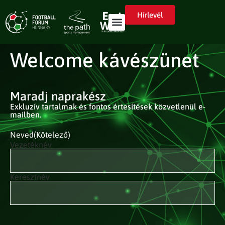
Hírlevél
Welcome kávészünet
Maradj naprakész
Exkluzív tartalmak és fontos értesítések közvetlenül e-
mailben.
Neved
(Kötelező)
Vezetéknév
Keresztnév