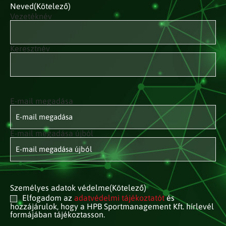
Neved
(Kötelező)
Vezetéknév
Keresztnév
E-mail megadása
E-mail
címed
(Kötelező)
E-mail megadása újból
Személyes adatok védelme
(Kötelező)
Elfogadom az
adatvédelmi tájékoztatót
és
hozzájárulok, hogy a HPB Sportmanagement Kft. hírlevél
formájában tájékoztasson.