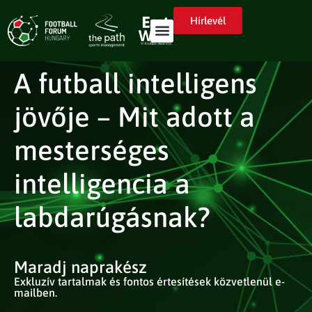
Hírlevél
A futball intelligens
jövője – Mit adott a
mesterséges
intelligencia a
labdarúgásnak?
Maradj naprakész
Exkluzív tartalmak és fontos értesítések közvetlenül e-
mailben.