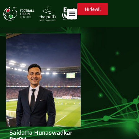
Hírlevél
Saidatta Hunaswadkar
StepOut