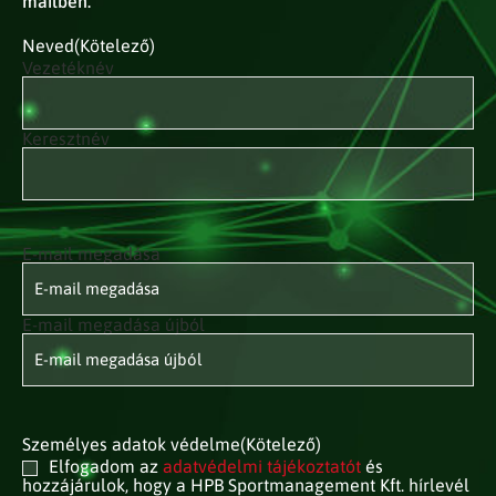
mailben.
Neved
(Kötelező)
Vezetéknév
Keresztnév
E-mail megadása
E-mail
címed
(Kötelező)
E-mail megadása újból
Személyes adatok védelme
(Kötelező)
Elfogadom az
adatvédelmi tájékoztatót
és
hozzájárulok, hogy a HPB Sportmanagement Kft. hírlevél