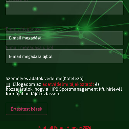
E-mail megadása
E-mail
címed
(Kötelező)
E-mail megadása újból
Személyes adatok védelme
(Kötelező)
Elfogadom az
adatvédelmi tájékoztatót
és
hozzájárulok, hogy a HPB Sportmanagement Kft. hírlevél
formájában tájékoztasson.
Football Forum Hungary 2026