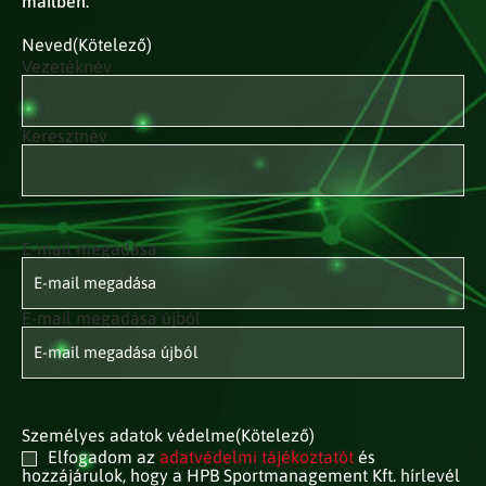
mailben.
Neved
(Kötelező)
Vezetéknév
Keresztnév
E-mail megadása
E-mail
címed
(Kötelező)
E-mail megadása újból
Személyes adatok védelme
(Kötelező)
Elfogadom az
adatvédelmi tájékoztatót
és
hozzájárulok, hogy a HPB Sportmanagement Kft. hírlevél